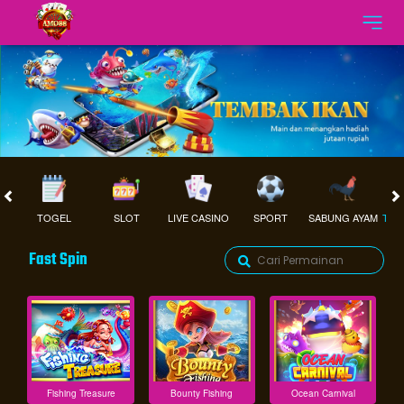
TOGEL
SLOT
LIVE CASINO
SPORT
SABUNG AYAM
TEM
Fast Spin
Fishing Treasure
Bounty Fishing
Ocean Carnival